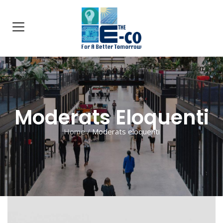
Moderats Eloquenti
Home
/
Moderats eloquenti