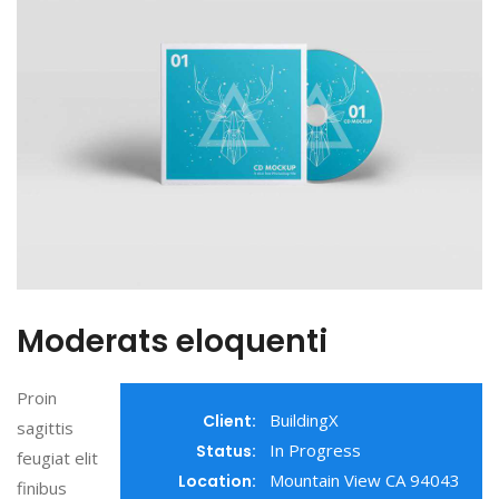
Moderats eloquenti
Proin
BuildingX
Client:
sagittis
In Progress
Status:
feugiat elit
Mountain View CA 94043
Location:
finibus